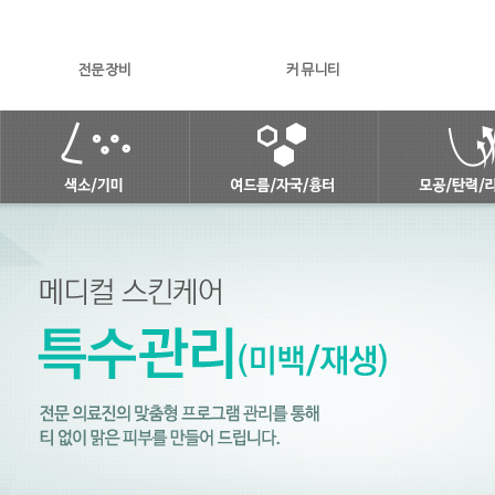
전문장비
커뮤니티
피부미백 솔루션
여드름피부 토탈케어 솔루션
안티에이징 
안면홍조
여드름
모공/탄
점/주근깨/잡티
여드름자국
레이저리
기미
여드름흉터
피부결 재
색소침착
피지선파괴 아그네스
피코스컬
피콜로토닝