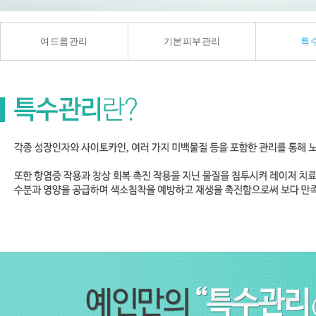
여드름관리
기본피부관리
특