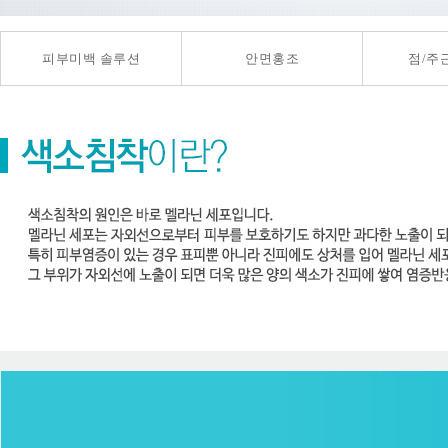
피부미백 솔루션
안면홍조
점/주