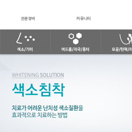
전문장비
커뮤니티
피부미백 솔루션
여드름피부 토탈케어 솔루션
안티에이징 
안면홍조
여드름
모공/탄
점/주근깨/잡티
여드름자국
레이저리
기미
여드름흉터
피부결 재
색소침착
피지선파괴 아그네스
피코스컬
피콜로토닝