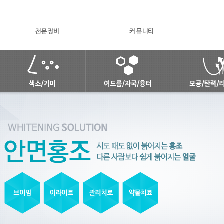
전문장비
커뮤니티
피부미백 솔루션
여드름피부 토탈케어 솔루션
안티에이징 
안면홍조
여드름
모공/탄
점/주근깨/잡티
여드름자국
레이저리
기미
여드름흉터
피부결 재
색소침착
피지선파괴 아그네스
피코스컬
피콜로토닝