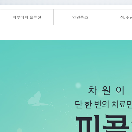
피부미백 솔루션
안면홍조
점/주