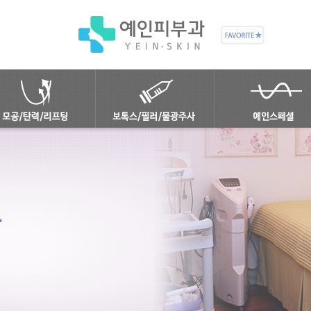
안티에이징 솔루션
보톡스
안면홍조/주사
모공/탄력
필러
제모
레이저리프팅
물광주사
흉터치료
피부결 재생
쿨쎄라
피코스컬프팅
비너스프리즈
루눌라레이저