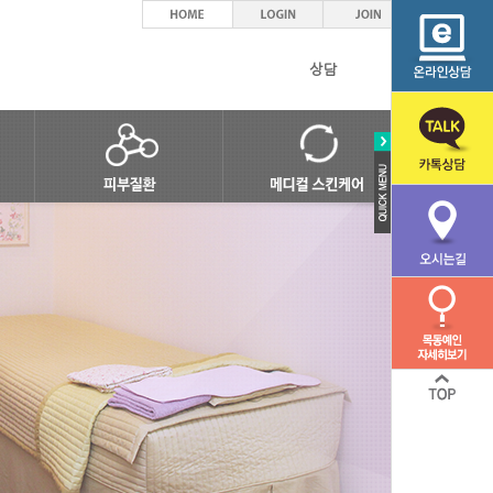
상담
피부염/습진
여드름관리
바이러스질환
기본피부관리
세균/진균 질환
특수관리
탈모
웨딩케어