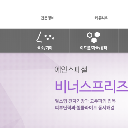
전문장비
커뮤니티
피부미백 솔루션
여드름피부 토탈케어 솔루션
안면홍조
여드름
점/주근깨/잡티
여드름자국
기미
여드름흉터
색소침착
피지선파괴 아그네스
피콜로토닝