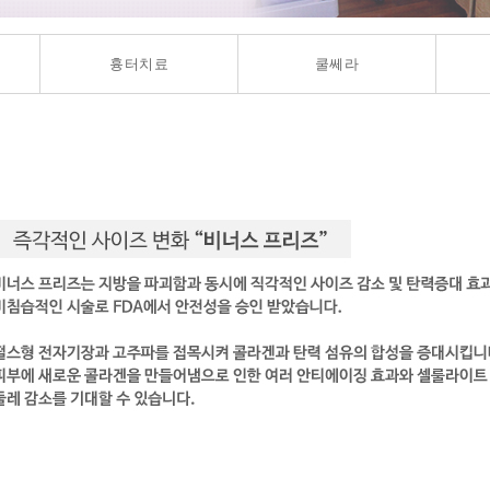
흉터치료
쿨쎄라