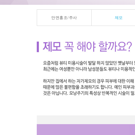
안면홍조/주사
제모