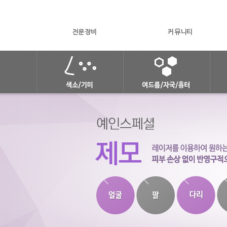
전문장비
커뮤니티
피부미백 솔루션
여드름피부 토탈케어 솔루션
안면홍조
여드름
점/주근깨/잡티
여드름자국
기미
여드름흉터
색소침착
피지선파괴 아그네스
피콜로토닝