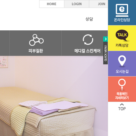
상담
피부염/습진
여드름관리
바이러스질환
기본피부관리
세균/진균 질환
특수관리
탈모
웨딩케어