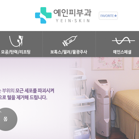
안티에이징 솔루션
보톡스
안면홍조/주사
모공/탄력
필러
제모
레이저리프팅
물광주사
흉터치료
피부결 재생
쿨쎄라
피코스컬프팅
비너스프리즈
루눌라레이저