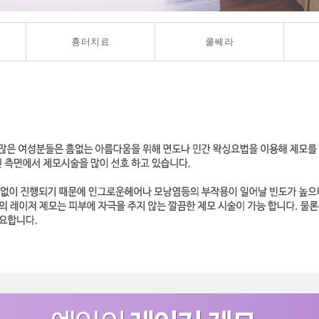
흉터치료
쿨쎄라